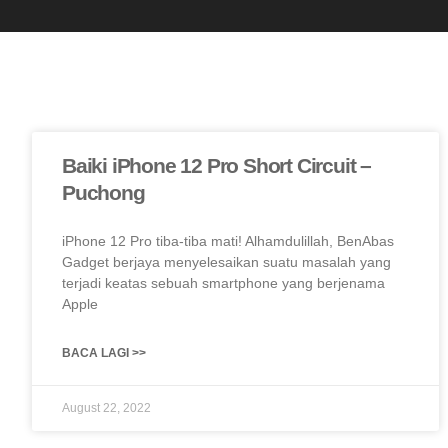
Baiki iPhone 12 Pro Short Circuit –
Puchong
iPhone 12 Pro tiba-tiba mati! Alhamdulillah, BenAbas
Gadget berjaya menyelesaikan suatu masalah yang
terjadi keatas sebuah smartphone yang berjenama
Apple
BACA LAGI >>
August 22, 2022