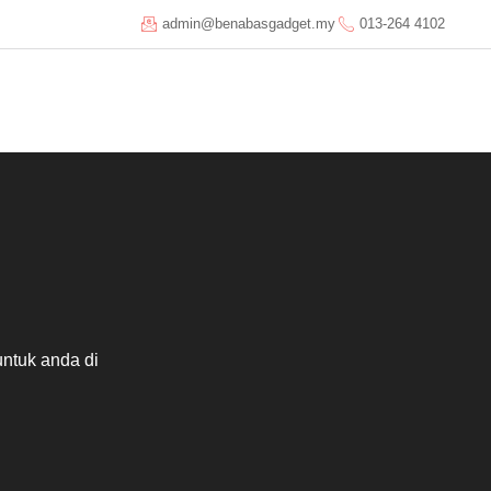
admin@benabasgadget.my
013-264 4102
untuk anda di