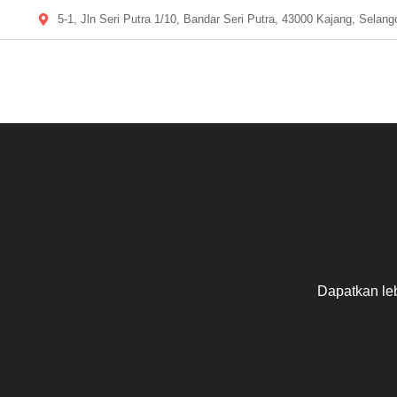
5-1, Jln Seri Putra 1/10, Bandar Seri Putra, 43000 Kajang, Selang
Dapatkan leb