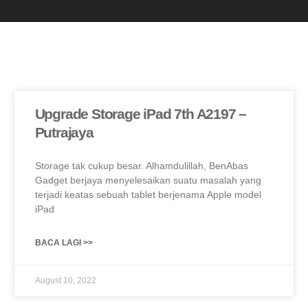
Upgrade Storage iPad 7th A2197 –
Putrajaya
Storage tak cukup besar. Alhamdulillah, BenAbas
Gadget berjaya menyelesaikan suatu masalah yang
terjadi keatas sebuah tablet berjenama Apple model
iPad
BACA LAGI >>
August 10, 2022