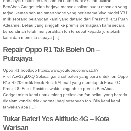
Fon asyik restart-restart sampai bateri habis! Alhamdulillah,
BenAbas Gadget telah berjaya menyelesaikan suatu masalah yang
terjadi keatas sebuah smartphone yang berjenama Vivo model Y31
milik seorang pelanggan kami yang datang dari Presint 8 iaitu Puan
Adeanne. Beliau yang singgah ke premis perniagaan kami secara
bersendirian telah menyerahkan fon tersebut kepada juruteknik
kami dan meminta supaya […]
Repair Oppo R1 Tak Boleh On –
Putrajaya
Oppo R1 bootloop https://www.youtube.com/watch?
v=eTAov32gDXQ Selesai ganti set bateri yang baru untuk fon Oppo
R1x R8206 milik Encik Rosidi Ahmad yang menetap di Fasa 4C
Presint 8. Encik Rosidi sewaktu singgah ke premis BenAbas
Gadget minta kami untuk tolong periksakan fon beliau yang berada
didalam kondisi tidak normal bagi sesebuah fon. Bila kami kami
tanyakan apa […]
Tukar Bateri Yes Altitude 4G – Kota
Warisan