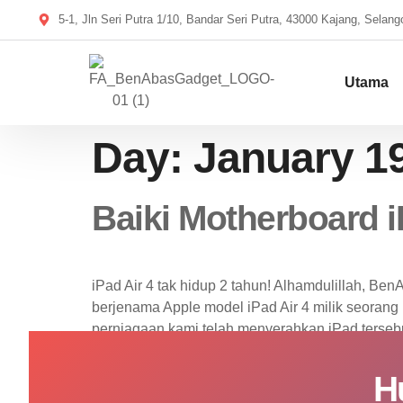
5-1, Jln Seri Putra 1/10, Bandar Seri Putra, 43000 Kajang, Selang
Utama
Day:
January 19
Baiki Motherboard 
iPad Air 4 tak hidup 2 tahun! Alhamdulillah, Be
berjenama Apple model iPad Air 4 milik seorang
perniagaan kami telah menyerahkan iPad terseb
H