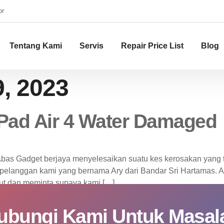
or
Tentang Kami
Servis
Repair Price List
Blog
, 2023
iPad Air 4 Water Damaged
nAbas Gadget berjaya menyelesaikan suatu kes kerosakan yang t
 pelanggan kami yang bernama Ary dari Bandar Sri Hartamas. 
ut dan meminta supaya kami […]
ubungi Kami Untuk Masal